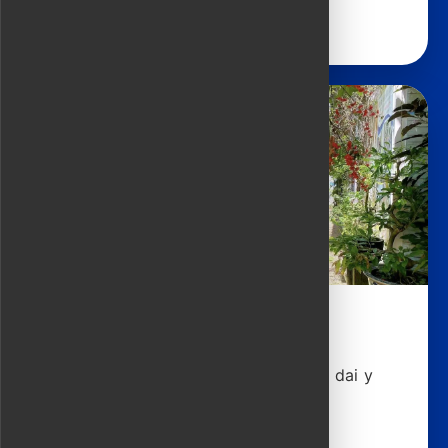
Ver detalles
Alquila un ao dai
Selecciona vibrantes conjuntos de ao dai y
accesorios para sesiones de fotos o
ceremonias, listos en minutos.