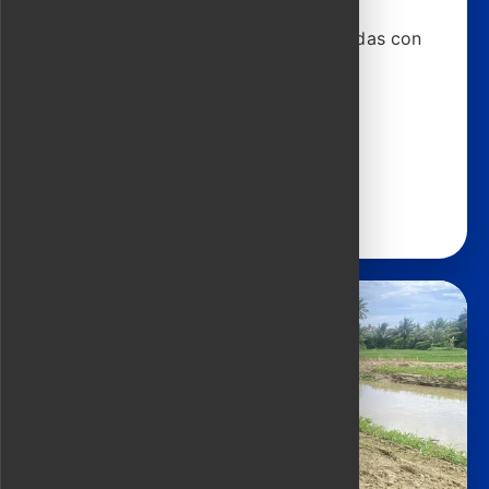
Recorre mercados y cocinas escondidas con
guías que conocen cada puesto.
4 horas | 44 USD
Ver detalles