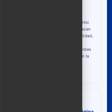
Mucho más que sastres
Este tour privado de compras en Hoi
An está pensado para quienes buscan
sastres de confianza, cuero de calidad,
agarwood auténtico y regalos de
boutique sin perder tiempo en tiendas
para turistas. Tu guía te ayuda con la
traducción, los horarios y las
decisiones prácticas.
Intenciones de búsqueda
populares que cubre esta página