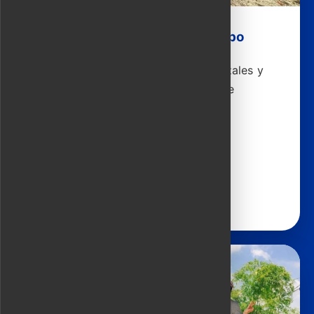
Paseo en búfalo de agua y campo
Acompaña a agricultores en los arrozales y
navega por los canales del Bosque de
Cocoteros en barca cesta.
4 horas | 44 USD
Ver detalles