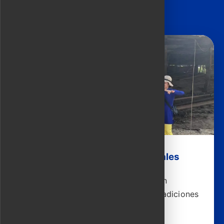
Experiencia en aldeas artesanales
Crea tu propia cerámica y faroles con
artesanos que mantienen vivas las tradiciones
de Hoi An.