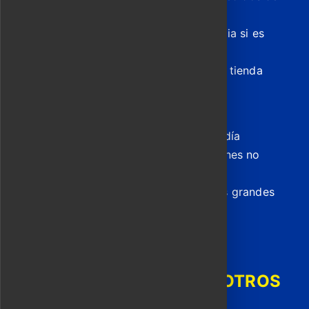
sastrería
Agua embotellada y poncho para lluvia si es
necesario
Fotos y ayuda de traducción en cada tienda
Extras opcionales
Sastrería exprés o entrega el mismo día
Vehículo privado de apoyo para quienes no
quieran ir en moto
Coordinación de envíos para pedidos grandes
DESCUBRE NUESTROS OTROS
TOURS