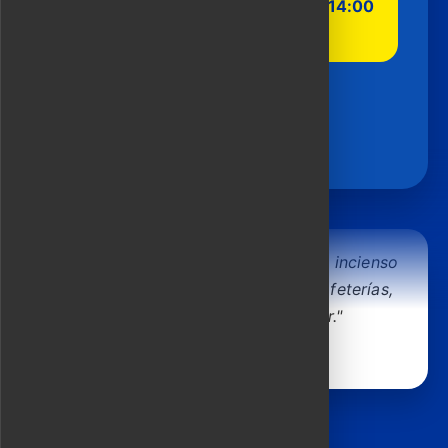
4 horas | Salidas diarias: 9:00 y 14:00
44 USD
RESERVAR AHORA
"Conseguí el traje de seda perfecto, incienso
artesanal y recomendaciones de cafeterías,
todo sin el estrés de regatear."
- Daniel, Australia
Itinerario de ejemplo