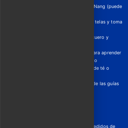
Recogida en tu hotel en Hoi An o Da Nang (puede
aplicarse un recargo)
Presentación del sastre, selección de telas y toma
de medidas
Visita a boutiques de accesorios de cuero y
faroles elegidas por su artesanía
Parada en un taller de Trầm Hương para aprender
sobre clasificación aromática y tallado
Tiempo en una galería especializada de té o
cerámica para regalos seleccionados
Refrigerios en una cafetería favorita de las guías
antes del regreso
Incluye
Guía Ao Dai y traslado en moto
Asistencia durante la consulta para pedidos de