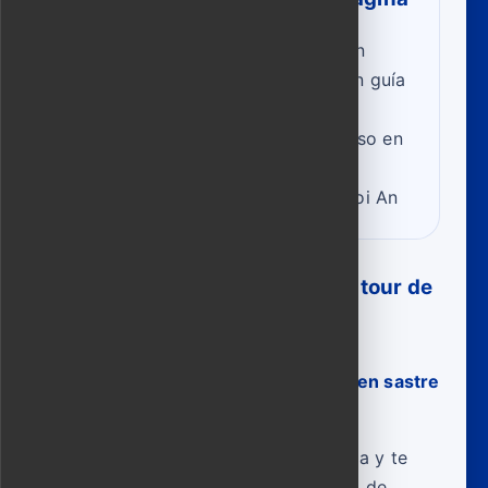
Mejor tour de sastres en Hoi An
Tour de compras en Hoi An con guía
local
Experiencia de sastres e incienso en
Hoi An
Tour privado de compras en Hoi An
Preguntas frecuentes sobre el tour de
compras
¿Pueden ayudarme a elegir un buen sastre
en Hoi An?
Sí. Te llevamos a sastres de confianza y te
ayudamos con la traducción, la toma de