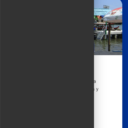
Aventura entre islas y campo
Crúzate hacia la isla de Cam Kim para
descubrir tallistas, mercados fluviales y
caminos bordeados de palmeras.
4 horas | 44 USD