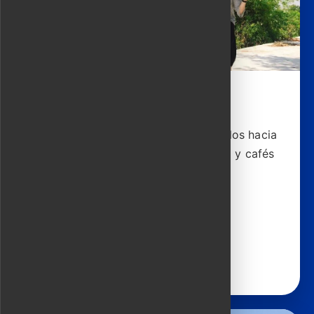
Explorador del campo rural
Recorre caminos secundarios tranquilos hacia
granjas familiares, casas de artesanía y cafés
escondidos junto al río.
4 horas | 44 USD
Ver detalles