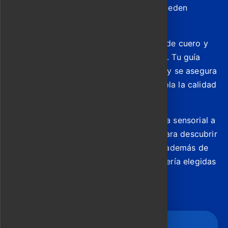
vestidos de seda, trajes o ao dai que pueden
terminarse el mismo día.
Continúa hacia estudios seleccionados de cuero y
faroles escondidos en el Casco Antiguo. Tu guía
traduce, negocia precios transparentes y se asegura
de que cualquier pedido a medida cumpla la calidad
que esperas.
Completamos el recorrido con una visita sensorial a
una casa de Trầm Hương (agarwood) para descubrir
incienso, aceites y cuentas de oración, además de
tiempo en tiendas de cerámica, té y joyería elegidas
por su autenticidad, no por comisión.