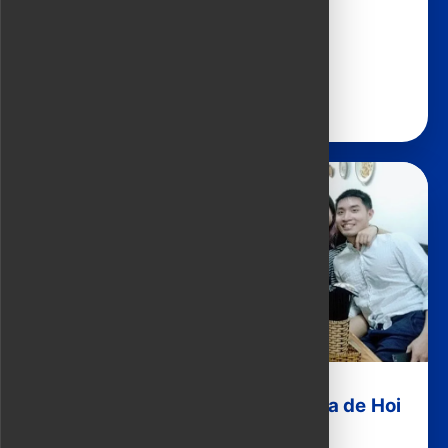
4 horas | 44 USD
Ver detalles
Saborea toda la comida callejera de Hoi
An