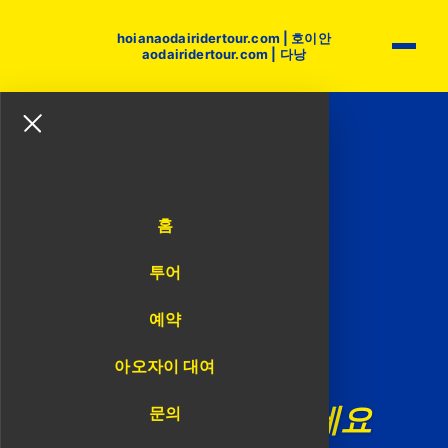
hoianaodairidertour.com
| 호이안
aodairidertour.com
| 다낭
홈
투어
예약
현지인처럼
아오자이 대여
호이안을 경험하세요
문의