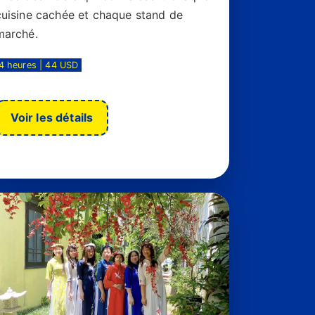
cuisine cachée et chaque stand de
marché.
4 heures | 44 USD
Voir les détails