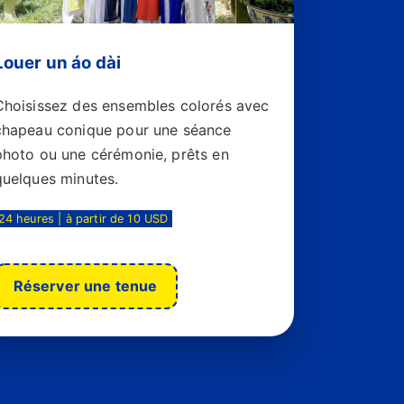
Louer un áo dài
Choisissez des ensembles colorés avec
chapeau conique pour une séance
photo ou une cérémonie, prêts en
quelques minutes.
24 heures | à partir de 10 USD
Réserver une tenue