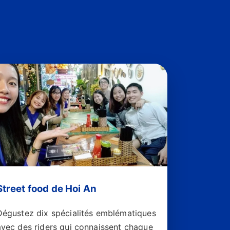
Street food de Hoi An
Dégustez dix spécialités emblématiques
avec des riders qui connaissent chaque