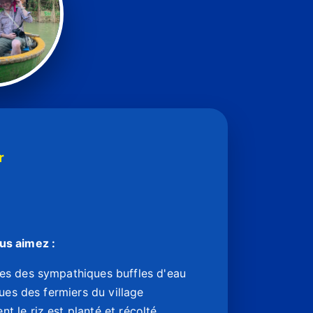
r
ous aimez :
s des sympathiques buffles d'eau
ues des fermiers du village
le riz est planté et récolté