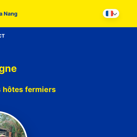
a Nang
CT
agne
s hôtes fermiers