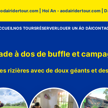
odairidertour.com
| Hoi An -
aodairidertour.com
| D
CCUEIL
NOS TOURS
RÉSERVER
LOUER UN ÁO DÀI
CONTA
ade à dos de buffle et camp
s rizières avec de doux géants et de