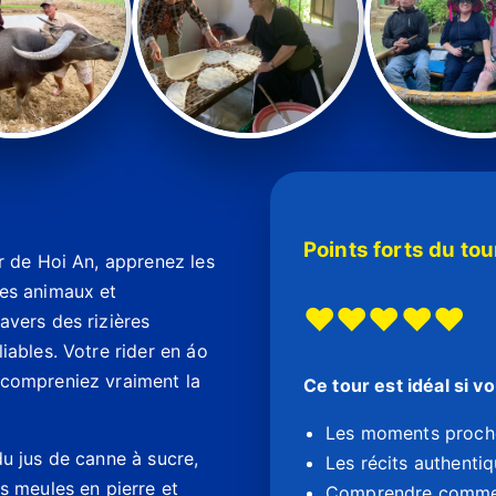
Points forts du tou
r de Hoi An, apprenez les
les animaux et
♥
♥
♥
♥
♥
avers des rizières
iables. Votre rider en áo
 compreniez vraiment la
Ce tour est idéal si v
Les moments proche
du jus de canne à sucre,
Les récits authentiq
s meules en pierre et
Comprendre comment 